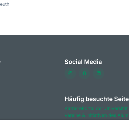
reuth
Social Media
e
Häufig besuchte Seit
KarrierePortal der Universität
Vereine & Initiativen des Alum
KarriereForum der Universität
Vorteile für Mitglieder des Al