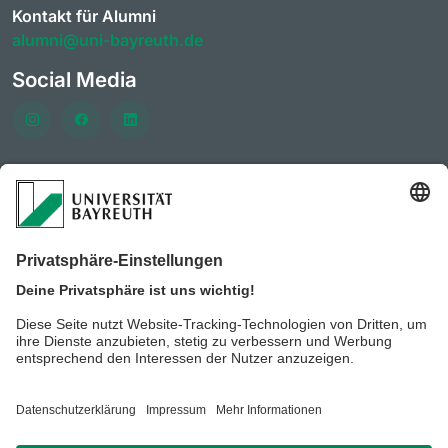
Kontakt für Alumni
alumni@uni-bayreuth.de
Social Media
Häufig besuchte Seiten
KarrierePortal der Universität Bayreuth
Vereine & Initiativen des AlumniPortals
KarriereForum der Universität Bayreuth
Vorteile für Mitglieder des AlumniPortals
Stellenportal der Universität Bayreuth
BeyondBayreuth - Podcasts zur Berufsorientierung
Datenschutz / Disclaimer
Impressum
Hausordnung