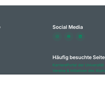
Social Media
e
Häufig besuchte Seit
KarrierePortal der Universität
Vereine & Initiativen des Alum
KarriereForum der Universität
Vorteile für Mitglieder des Al
Stellenportal der Universität 
BeyondBayreuth - Podcasts zu