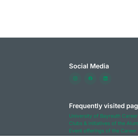
Social Media
Frequently visited pa
University of Bayreuth
Career
Clubs & initiatives of the Alu
Event offerings of the
Career 
Benefits for members of the 