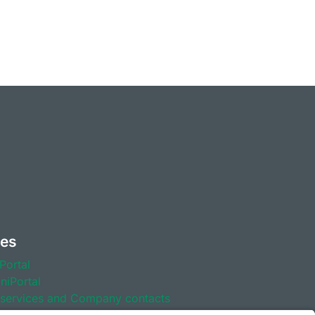
ges
Portal
mniPortal
services and Company contacts
AlumniPortal